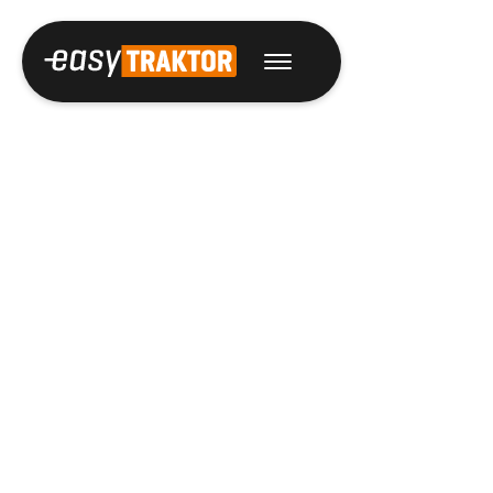
FÜHRENDE HERSTELLER , NEUE MASCHINEN.
Traktoren clever
mieten.
Kein ge­bun­
denes Kapital, kein