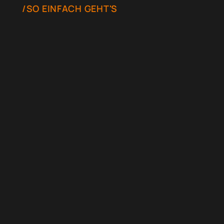
/SO EINFACH GEHT'S
Modell und Zeitraum
auswählen
Wähle dein Wunschmodell, Mietdauer und
Zusatzausstattung im Online-Konfigurator.
Anfrage online stellen
Sende deine Anfrage mit wenigen Klicks ab.
Wir prüfen Verfügbarkeit und Konditionen.